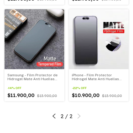
Samsung - Film Protector de
iPhone - Film Protector
Hidrogel Mate Anti Huellas
Hidrogel Mate Anti Huellas
Para Todos Los Samsung
Para Todos Los iPhone
Linea A
-
14
%
OFF
-
22
%
OFF
$11.900,00
$10.900,00
$13.900,00
$13.900,00
2
/
2