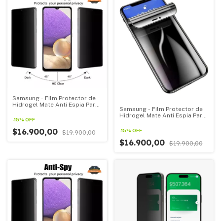
Samsung - Film Protector de
Hidrogel Mate Anti Espia Para
Samsung - Film Protector de
Todos Los Samsung linea S
Hidrogel Mate Anti Espia Para
-
15
%
OFF
Todos Los Samsung linea
Note
$16.900,00
-
15
%
OFF
$19.900,00
$16.900,00
$19.900,00