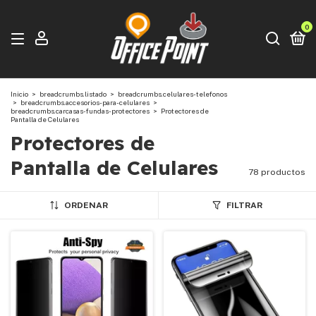
0
Inicio
>
breadcrumbs.listado
>
breadcrumbs.celulares-telefonos
>
breadcrumbs.accesorios-para-celulares
>
breadcrumbs.carcasas-fundas-protectores
>
Protectores de
Pantalla de Celulares
Protectores de
Pantalla de Celulares
78 productos
ORDENAR
FILTRAR