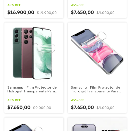
Todos Los Samsung Linea A
Todos Los Samsung linea Z
-
15
%
OFF
-
15
%
OFF
$16.900,00
$7.650,00
$19.900,00
$9.000,00
Samsung - Film Protector de
Samsung - Film Protector de
Hidrogel Transparente Para
Hidrogel Transparente Para
Todos Los Samsung linea S
Todos Los Samsung linea M
-
15
%
OFF
-
15
%
OFF
$7.650,00
$7.650,00
$9.000,00
$9.000,00