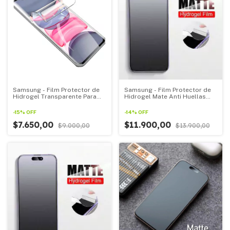
Samsung - Film Protector de
Samsung - Film Protector de
Hidrogel Transparente Para
Hidrogel Mate Anti Huellas
Todos Los Samsung Linea F
Para Todos Los Samsung linea
Z
-
15
%
OFF
-
14
%
OFF
$7.650,00
$11.900,00
$9.000,00
$13.900,00